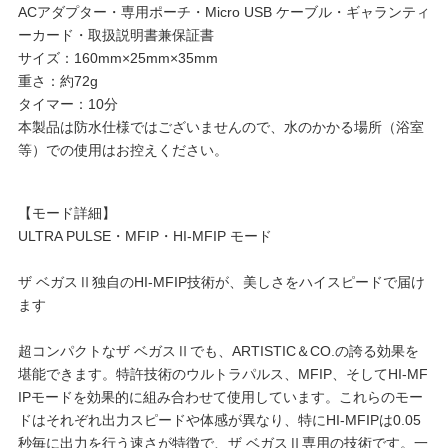
ACアダプター・専用ポーチ・Micro USB ケーブル・ギャランティ
ーカード・取扱説明書兼保証書
サイズ：160mm×25mm×35mm
重さ：約72g
タイマー：10分
本製品は防水仕様ではございませんので、水のかかる場所（浴室
等）での使用はお控えください。
【モード詳細】
ULTRA PULSE・MFIP・HI-MFIP モード
ザ ベガスⅡ独自のHI-MFIP技術が、美しさをハイスピードで届け
ます
超コンパクトなザ ベガスⅡでも、ARTISTIC＆CO.の誇る効果を
堪能できます。特許技術のウルトラパルス、MFIP、そしてHI-MF
IPモードを効果的に組み合わせて使用しています。これらのモー
ドはそれぞれ出力スピードや体感が異なり、特にHI-MFIPは0.05
秒毎に出力を行う速さが特徴で、ザ ベガスⅡ専用の技術です。一