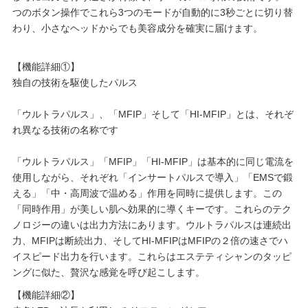
つのボタン操作でこれら3つのモードが自動的に3秒ごとに切り替
わり、小さなヘッドからでも美容成分を確実に届けます。
【機能詳細①】
独自の技術を駆使したパルス
「ウルトラパルス」、「MFIP」そして「HI-MFIP」とは、それぞ
れ異なる技術の名称です
「ウルトラパルス」「MFIP」「HI-MFIP」は基本的に同じ電流を
使用しながら、それぞれ「インサートパルスで導入」「EMSで鍛
える」「中・高周波で温める」作用を同時に提供します。この
「同時作用」が美しい肌へ効果的に導くキーです。これらのテク
ノロジーの違いは出力方法にあります。ウルトラパルスは連続出
力、MFIPは断続出力、そしてHI-MFIPはMFIPの２倍の速さでハ
イスピード出力を行います。これらはエステティシャンのタッピ
ングに似た、贅沢な感覚を呼び起こします。
【機能詳細②】