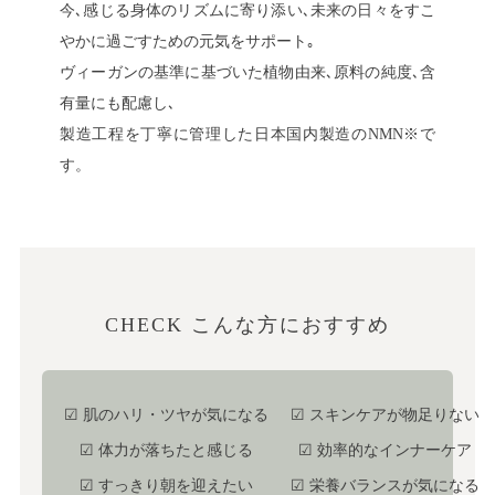
今､感じる身体のリズムに寄り添い､未来の日々をすこ
やかに過ごすための元気をサポート｡
ヴィーガンの基準に基づいた植物由来､原料の純度､含
有量にも配慮し､
製造工程を丁寧に管理した日本国内製造のNMN※で
す。
CHECK こんな方におすすめ
☑ 肌のハリ・ツヤが気になる
☑ スキンケアが物足りない
☑ 体力が落ちたと感じる
☑ 効率的なインナーケア
☑ すっきり朝を迎えたい
☑ 栄養バランスが気になる