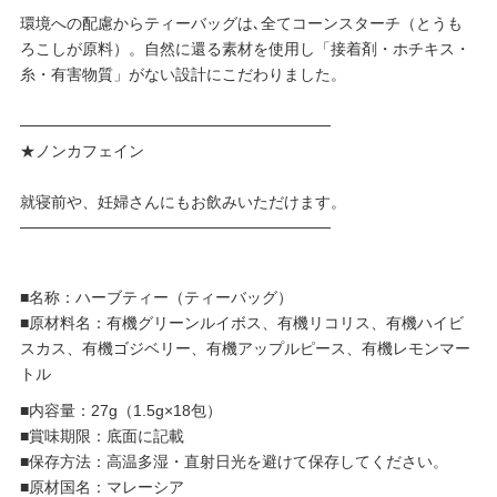
環境への配慮からティーバッグは､全てコーンスターチ（とうも
ろこしが原料）。自然に還る素材を使用し「接着剤・ホチキス・
糸・有害物質」がない設計にこだわりました。
────────────────────────────
★ノンカフェイン
就寝前や、妊婦さんにもお飲みいただけます。
────────────────────────────
■名称：ハーブティー（ティーバッグ）
■原材料名：有機グリーンルイボス、有機リコリス、有機ハイビ
スカス、有機ゴジベリー、有機アップルピース、有機レモンマー
トル
■内容量：27g（1.5g×18包）
■賞味期限：底面に記載
■保存方法：高温多湿・直射日光を避けて保存してください。
■原材国名：マレーシア