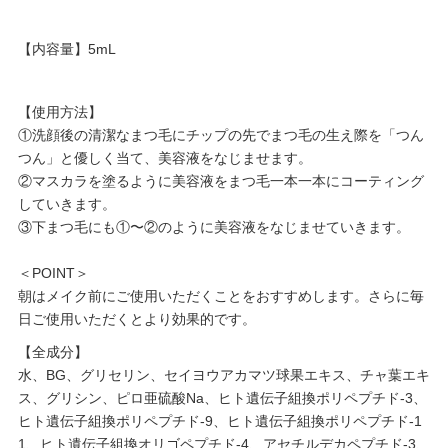
【内容量】5mL
【使用方法】
①洗顔後の清潔なまつ毛にチップの先でまつ毛の生え際を「つん
つん」と優しく当て、美容液をなじませます。
②マスカラを塗るように美容液をまつ毛一本一本にコーティング
していきます。
③下まつ毛にも①〜②のように美容液をなじませていきます。
＜POINT＞
朝はメイク前にご使用いただくことをおすすめします。さらに毎
日ご使用いただくとより効果的です。
【全成分】
水、BG、グリセリン、セイヨウアカマツ球果エキス、チャ葉エキ
ス、グリシン、ピロ亜硫酸Na、ヒト遺伝子組換ポリペプチド-3、
ヒト遺伝子組換ポリペプチド-9、ヒト遺伝子組換ポリペプチド-1
1、ヒト遺伝子組換オリゴペプチド-4、アセチルデカペプチド-3、