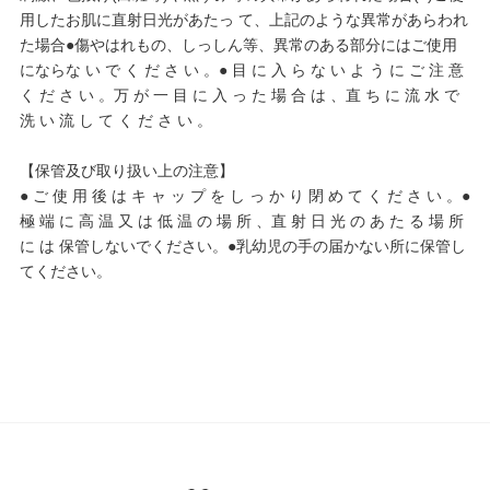
用したお肌に直射日光があたっ て、上記のような異常があらわれ
た場合●傷やはれもの、しっしん等、異常のある部分にはご使用
にならな い で く だ さ い 。● 目 に 入 ら な い よ う に ご 注 意
く だ さ い 。万 が 一 目 に 入 っ た 場 合 は 、直 ち に 流 水 で
洗 い 流 し て く だ さ い 。
【保管及び取り扱い上の注意】
● ご 使 用 後 は キ ャ ッ プ を し っ か り 閉 め て く だ さ い 。●
極 端 に 高 温 又 は 低 温 の 場 所 、直 射 日 光 の あ た る 場 所
に は 保管しないでください。●乳幼児の手の届かない所に保管し
てください。