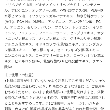
トリペプチド-1銅、ビオチノイルトリペプチド-1、パンテノー
ル、アピゲニン、オレアノール酸、PPG-26ブテス-26、PEG-40
水添ヒマシ油、イソクリシスガルバナエキス、加水分解ケラチン
(羊毛)、PCA-Na、乳酸Na、アルギニン、アスパラギン酸、PC
A、アラニン、セリン、バリン、プロリン、トレオニン、イソロ
イシン、ヒスチジン、フェニルアラニン、センブリエキス、オタ
ネニンジン根エキス、オウゴン根エキス、グリチルリチン酸2K、
アルニカ花エキス、オドリコソウ花/葉/茎エキス、オランダガラ
シ葉/茎エキス、ゴボウ根エキス、セイヨウキズタ葉/茎エキス、
ニンニク根エキス、ローズマリー葉エキス、ローマカミツレ花エ
キス、ヒアルロン酸Na、乳酸桿菌/ワサビ根発酵エキス、クエン
酸Na
【ご使用上の注意】
●お肌に異常が生じていないかよく注意してご使用ください。●化
粧品がお肌に合わないとき、即ち次の ような場合には、ご使用を
おやめください。そのまま化粧品類のご使用を続けますと、症状
を悪化させるこ とがありますので、皮膚科専門医等にご相談され
ることをおすすめします。(1)ご使用中、赤味、はれ、かゆ み、
刺激、色抜け(白斑等)や黒ずみ等の異常があらわれた場合(2)ご使