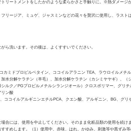
でトリートメントをしたかのような柔らかさと手触りに。※熱ダメージ
。フリージア、ミュゲ、ジャスミンなどの花々を贅沢に使用し、ラスト
ながら洗います。その後は、よくすすいでください。
コカミドプロピルベタイン、ココイルアラニン TEA、ラウロイルメチル
、加水分解ケラチン（羊毛）、加水分解ケラチン（カシミヤヤギ）、（
シルク／PGプロピルメチルシランジオール）クロスポリマー、グリチル
アリン酸
グリセリル、ココイルアルギニンエチルPCA、クエン酸、アルギニン、BG、
な場合には、使用を中止してください。そのまま化粧品類の使用を続け
おすすめします。（1）使用中、赤味、はれ、かゆみ、刺激等や黒ずみ等