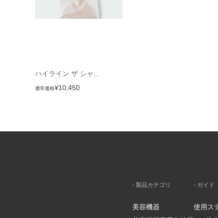
ハイライン ザ シャ...
¥10,450
通常価格
- 製品カテゴリ
- ガイド
美容機器
使用ス