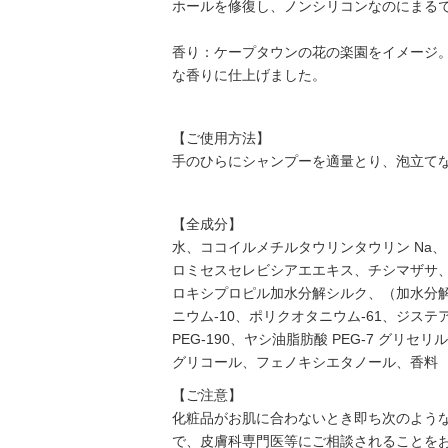
ホールを修復し、ノンシリコンなのにまる
香り：ケープタウンの花の楽園をイメージ
な香りに仕上げました。
【ご使用方法】
手のひらにシャンプーを適量とり、泡立て
【全成分】
水、ココイルメチルタウリンタウリン Na、
ロミセスセレビシアエエキス、チシマザサ
ロキシプロピル加水分解シルク、（加水分解
ニウム-10、ポリクオタニウム-61、ジステ
PEG-190、ヤシ油脂肪酸 PEG-7 
グリコール、フェノキシエタノール、香料
【ご注意】
化粧品がお肌に合わないとき即ち次のよう
で、皮膚科専門医等にご相談されることを