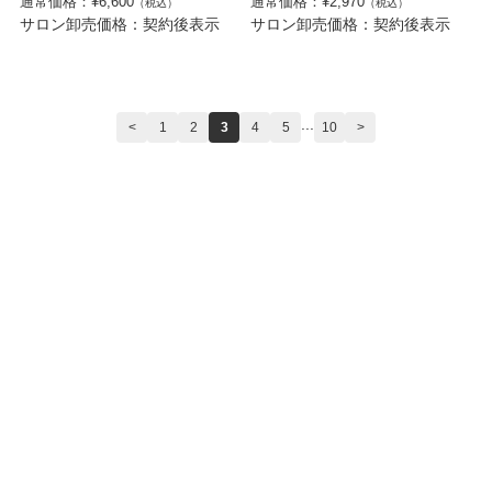
通常価格：¥6,600
通常価格：¥2,970
（税込）
（税込）
サロン卸売価格：契約後表示
サロン卸売価格：契約後表示
...
<
1
2
3
4
5
10
>
Ranking
ランキング
ひとつで8役こなす
オールイン