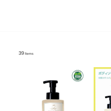
39
Items