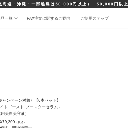
北海道・沖縄・一部離島は50,000円以上）
50,000円
製品一覧
FAX注文に関するご案内
ご使用ステップ
キャンペーン対象〉【6本セット】
ホワイトゴースト ブースターセラム -
（薬用美白美容液）
79,200
（税込）
価格：契約後表示