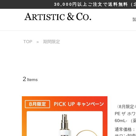
30,000円以上ご注文で送料無料
（
TOP
»
期間限定
2
Items
〈8月限定
PE ザ 
60mL- 
通常価格：¥
サロン卸売