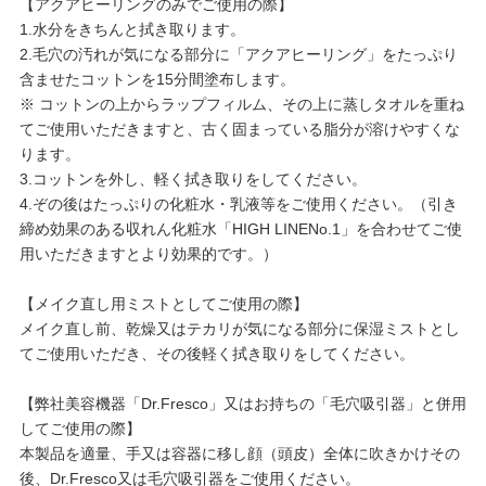
【アクアヒーリングのみでご使用の際】
1.水分をきちんと拭き取ります。
2.毛穴の汚れが気になる部分に「アクアヒーリング」をたっぷり
含ませたコットンを15分間塗布します。
※ コットンの上からラップフィルム、その上に蒸しタオルを重ね
てご使用いただきますと、古く固まっている脂分が溶けやすくな
ります。
3.コットンを外し、軽く拭き取りをしてください。
4.ぞの後はたっぷりの化粧水・乳液等をご使用ください。（引き
締め効果のある収れん化粧水「HIGH LINENo.1」を合わせてご使
用いただきますとより効果的です。）
【メイク直し用ミストとしてご使用の際】
メイク直し前、乾燥又はテカリが気になる部分に保湿ミストとし
てご使用いただき、その後軽く拭き取りをしてください。
【弊社美容機器「Dr.Fresco」又はお持ちの「毛穴吸引器」と併用
してご使用の際】
本製品を適量、手又は容器に移し顔（頭皮）全体に吹きかけその
後、Dr.Fresco又は毛穴吸引器をご使用ください。