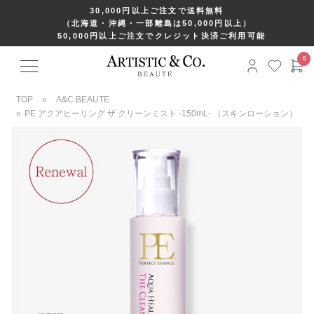
30,000円以上ご注文で送料無料
（北海道・沖縄・一部離島は50,000円以上）
50,000円以上ご注文でクレジット決済ご利用可能
TOP
»
A&C BEAUTE
»
PE アクアヒーリング ザ クリーンミスト -150mL- （スキンローション）