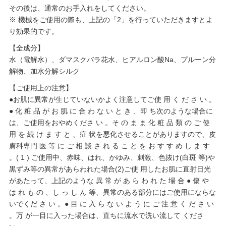
その後は、通常のお手入れをしてください。
※ 機械をご使用の際も、上記の「2」を行っていただきますとよ
り効果的です。
【全成分】
水（電解水）、ダマスクバラ花水、ヒアルロン酸Na、プルーン分
解物、加水分解シルク
【ご使用上の注意】
●お肌に異常が生じていないかよく注意してご使 用 く だ さ い 。
● 化 粧 品 が お 肌 に 合 わ な い と き 、即 ち次のような場合に
は、ご使用をおやめくださ い 。そ の ま ま 化 粧 品 類 の ご 使
用 を 続 け ま す と 、症 状を悪化させることがありますので、皮
膚科専門 医 等 に ご 相 談 さ れ る こ と を お す す め し ま す
。( 1 ) ご使用中、赤味、はれ、かゆみ、刺激、色抜け(白斑 等)や
黒ずみ等の異常があらわれた場合(2)ご使 用したお肌に直射日光
があたって、上記のような 異 常 が あ ら わ れ た 場 合 ● 傷 や
は れ も の 、し っ し ん 等、異常のある部分にはご使用にならな
いでくだ さ い 。● 目 に 入 ら な い よ う に ご 注 意 く だ さ い
。万 が一目に入った場合は、直ちに流水で洗い流して くださ