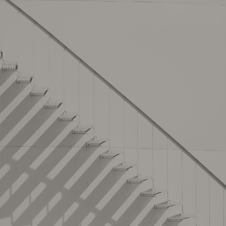
オールインファンデーション（本
体/16g）
￥6,600
通常価格：
契約後表示
サロン卸売価格
￥15,400