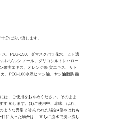
で十分に洗い流します。
ス、PEG-150、ダマスクバラ花水、ヒト遺
エチルレゾルシ ノール、グリコシルトレハロー
ン果実エキス、オレンジ果 実エキス、サト
カ、PEG-100水添ヒマシ油、ヤシ油脂肪 酸
合には、ご使用をおやめください。そのまま
す めします。(1)ご使用中、赤味、はれ、
記のような異常 があらわれた場合●傷やはれも
一目に入った場合は、 直ちに流水で洗い流し