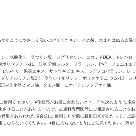
ろがすようにやさしく洗い上げてください。その後、水またはぬるま湯
、水酸化K、 ラウリン酸、ジグリセリン、コカミドDEA、トレハロー 
換ポリぺプチド-11、加水 分解シルク、フラーレン、PVP、フェニル
、ビルベリー果実エキス、サトウキビエ キス、シアノコバラミン、レモ
、 グリチルリチン酸2K、ラウロイルリシン、ポリクオタニ ウム-10、シリ
PEG-40 水添ヒマシ油、クエン酸、ニオイテンジクアオイ油
ご使用く ださい。●化粧品がお肌に合わないとき、即ち次のよう な場
化させることがあり ますので、皮膚科専門医等にご相談されることをおす
の異常があらわれた場合(2)ご 使用したお肌に直射日光があたって、上
用にならないでください。●目に入ら ないようにご注意ください。万が