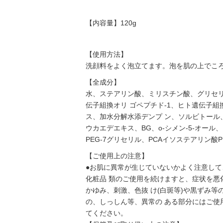
【内容量】120g
【使用方法】
洗顔料をよく泡立てます。泡を肌の上でこ
【全成分】
水、ステアリン酸、ミリスチン酸、グリセリン
伝子組換オリ ゴペプチド-1、ヒト遺伝子組
ス、加水分解水添デンプ ン、ソルビトール
ウカエデエキス、BG、o-シメン-5-オール
PEG-7グリセリル、PCAイソステアリン酸
【ご使用上の注意】
●お肌に異常が生じていないかよく注意して
化粧品 類のご使用を続けますと、症状を悪
かゆみ、刺激、色抜 け(白斑等)や黒ずみ等
の、しっしん等、異常の ある部分にはご使
てください。