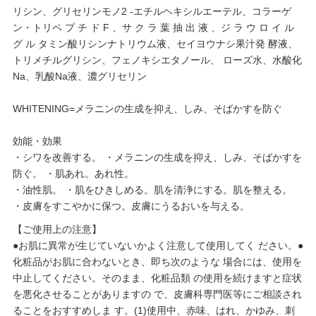
リシン、グリセリンモノ2 -エチルヘキシルエーテル、コラーゲ
ン・トリペ プ チ ド F 、サ ク ラ 葉 抽 出 液 、ジ ラ ウ ロ イ ル
グ ル タミン酸リシンナトリウム液、セイヨウナシ果汁発 酵液、
トリメチルグリシン、フェノキシエタノール、 ローズ水、水酸化
Na、乳酸Na液、濃グリセリン
WHITENING=メラニンの生成を抑え、しみ、そばかすを防ぐ
効能・効果
・シワを改善する。 ・メラニンの生成を抑え、しみ、そばかすを
防ぐ。 ・肌あれ。あれ性。
・油性肌。 ・肌をひきしめる。肌を清浄にする。肌を整える。
・皮膚をすこやかに保つ。皮膚にうるおいを与える。
【ご使用上の注意】
●お肌に異常が生じていないかよく注意して使用してく ださい。●
化粧品がお肌に合わないとき、即ち次のような 場合には、使用を
中止してください。そのまま、化粧品類 の使用を続けますと症状
を悪化させることがありますの で、皮膚科専門医等にご相談され
ることをおすすめしま す。(1)使用中、赤味、はれ、かゆみ、刺