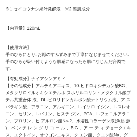
※1 セイヨウナシ果汁発酵液 ※2 整肌成分
【内容量】120mL
【使用方法】
手のひらにとり､お顔のすみずみまで丁寧になじませてください｡
手のひらが吸い付くような肌感になったら肌になじんだ合図で
す｡
【有効成分】ナイアシンアミド
【その他成分】アルテミアエキス、10-ヒドロキシデカン酸BG、
メタクリロイルオキシエチルホ スホリルコリン・メタクリル酸ブ
チル共重合体 液、DL-ピロリドンカルボン酸ナトリウム液、ア ス
パラギン酸、アラニン、アルギニン、L-イソロ イシン、L-スレオ
ニン、セリン、L-バリン、ヒスチ ジン、PCA、L-フェニルアラニ
ン、プロリン、ヒ アルロン酸Na-2、水溶性コラーゲン液(魚起 源
)、ペ ン チ レ ン グ リ コ ー ル 、B G 、ア ー テ ィ チョークエキ
ス、エクトイン、オウゴンエキス、ク エン酸、クエン酸Na、グ