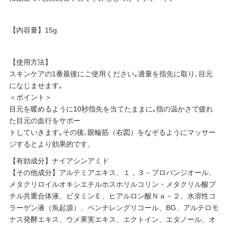
【内容量】15g
【使用方法】
スキンケアの1番最後にご使用ください｡適量を指先に取り､目元
になじませます｡
＜ポイント＞
目元を暖めるように10秒指先を当てたままに｡指の温かさで疲れ
た目元の血行をサポー
トしていきます｡その後､眼輪筋（右図）をなぞるようにマッサー
ジするとより効果的です。
【有効成分】ナイアシンアミド
【その他成分】アルテミアエキス、１，３－プロパンジオール、
メタクリロイルオキシエチルホスホリルコリン・メタクリル酸ブ
チル共重合体液、ビタミンＥ、ヒアルロン酸Ｎａ－２、水溶性コ
ラーゲン液（魚起源）、ペンチレングリコール、BG、アルテロモ
ナス発酵エキス、ウメ果実エキス、エクトイン、エタノール、オ