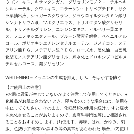
ウゴンエキス、キサンタンガム、グリセリンモノ２－エチルヘキ
シルエーテル、クワエキス、コラーゲン・トリペプチドＦ、サク
ラ葉抽出液、シュガースクワラン、ジラウロイルグルタミン酸リ
シンナトリウム液、ツボクサエキス、トリオクタン酸グリセリ
ル、トリメチルグリシン、ニンジンエキス、ビルベリー葉エキ
ス、フェノキシエタノール、プルーン酵素分解物、ベヘニルアル
コール、ポリオキシエチレンセチルエーテル、ジメチコン、ステ
アリン酸ＰＧ、ステアリン酸ＰＥＧ、ローズ水、硬化油、自己乳
化型モノステアリン酸グリセリル、疎水化ヒドロキシプロピルメ
チルセルロース、濃グリセリン
WHITENING＝メラニンの生成を抑え、しみ、そばかすを防ぐ
【ご使用上の注意】
●お肌に異常が生じていないかよく注意して使用してください。●
化粧品がお肌に合わない とき、即ち次のような場合には、使用を
中止してください。そのまま、化粧品類の使用を続けま すと症状
を悪化させることがありますので、皮膚科専門医等にご相談され
ることをおすすめし ます。(1)使用中、赤味、はれ、かゆみ、刺
激、色抜け(白斑等)や黒ずみ等の異常があらわれた 場合。(2)使用