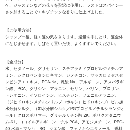
ゲ、ジャスミンなどの花々を贅沢に使用し、ラストはスパイシー
さを加えることでエキゾチックな香りに仕上げました。
【ご使用方法】
シャンプー後、軽く髪の気をきります。適量を手にとり、髪全体
になじませます。しばらく置いた後、よくすすいでください。
【全成分】
水、セタノール、グリセリン、ステアラミドプロピルジメチルア
ミン、シクロペンタシロキサン、ジメチコン、サッカロミセスセ
レビシアエエキス、PCA-Na、乳酸 Na、アルギニン、アスパラギ
ン酸、PCA、グリシン、アラニン、セリン、バリン、プロリン、
トレオニン、イソロイシン、ヒスチジン、フェニルアラニン、
（ジヒドロキシメチルシリルプロポキシ）ヒドロキシプロピル加
水分解シルク、（加水分解シルク／PGプロピルメチルシランジオ
ール）クロスポリマー、グリチルリチン酸 2K、ポリクオタニウ
ム-61、ココイルアルギニンエチル PCA、アモジメチコン、PEG-
40 水添ヒマシ油、BG、クエン酸、フェノキシエタノール、香料